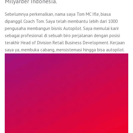
Milyarder Indonesia.
Sebelumnya perkenalkan, nama saya
Tom MC Ifle
, biasa
dipanggil
Coach Tom
.
Saya telah membantu lebih dari 1000
pengusaha membangun bisnis Autopilot. Saya memulai karir
sebagai profesional di sebuah biro perjalanan dengan posisi
terakhir Head of Division Retail Business Development. Kerjaan
saya ya, membuka cabang, mensistemasi hingga bisa autopilot.