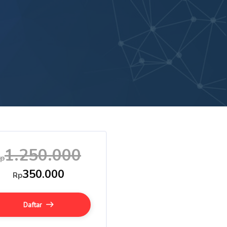
1.250.000
p
350.000
Rp
Daftar