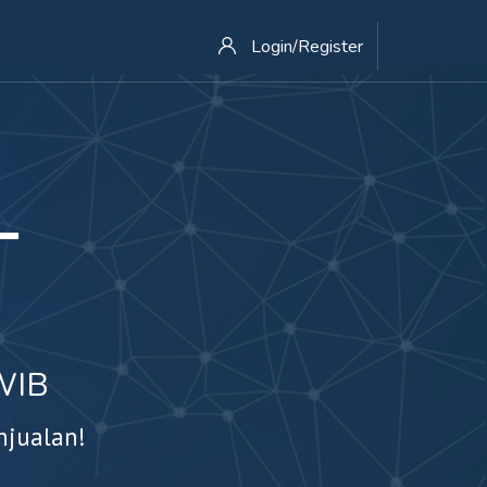
Login/Register
-
WIB
njualan!